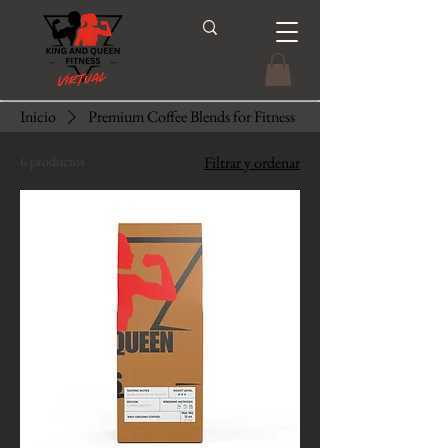
Inicio
Premium Coffee Blends for Fitness
6 productos
Filtrar y ordenar