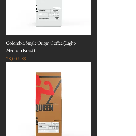
Colombia Single Origin Coffee (Light-
Medium Roast)
Precio
28,00 US$