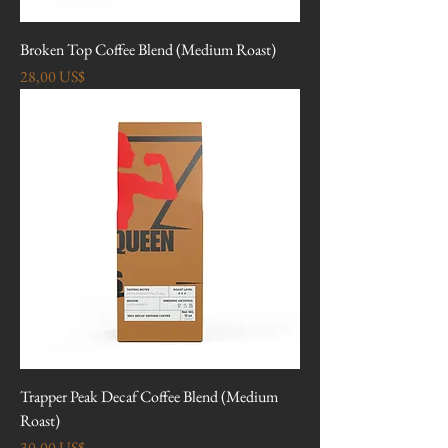
Broken Top Coffee Blend (Medium Roast)
Precio
28,00 US$
Trapper Peak Decaf Coffee Blend (Medium
Roast)
Precio
30,00 US$