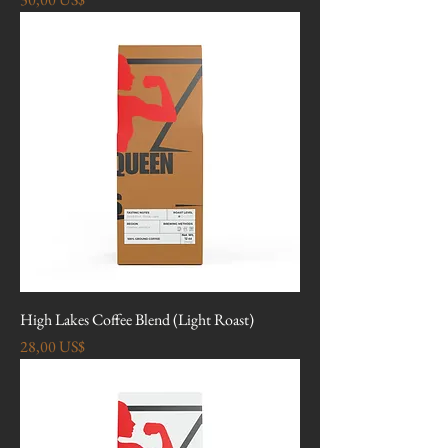
High Lakes Coffee Blend (Light Roast)
Precio
28,00 US$