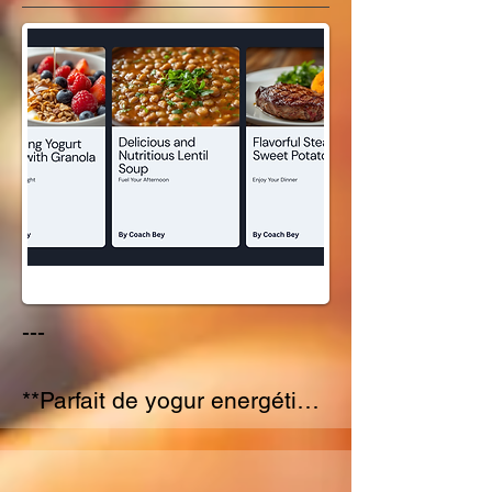
- ½ taza de yogur griego

- ¼ taza de granola

- 1 cucharada de semillas de 
chía

- ½ taza de leche de 
almendras (o la leche de tu 
preferencia)

- Miel o agave (opcional, 
para endulzar)

---

---

**Wrap de Pavo Nutritivo 
**Parfait de yogur energético 
para el Almuerzo**

con granola**

*Ingredientes:*

*Ingredientes:*

- Tortilla de trigo integral o de 