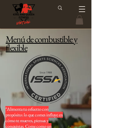
Menú de combustible y
flexible
“Alimenta tu esfuerzo con
propósito: lo que comes influye en
cómo te mueves, piensas y
conquistas. Come como un