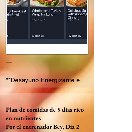
---

**Desayuno Energizante en 
Tazón**

*Ingredientes:*

- 1 plátano

Plan de comidas de 5 días rico
- ½ taza de arándanos

en nutrientes
- ½ taza de fresas

Por el entrenador Bey, Día 2