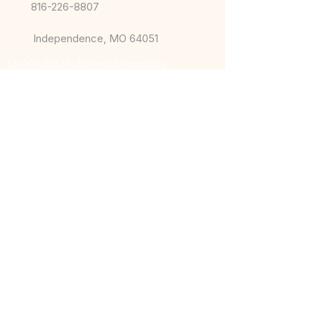
816-226-8807
Independence, MO 64051
Do Not Sell My Personal Information
© 2026 King and Queen Fitness. Todos los