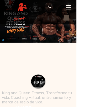
King and Queen Fitness, Transforma tu
vida. Coaching virtual, entrenamiento y
marca de estilo de vida.