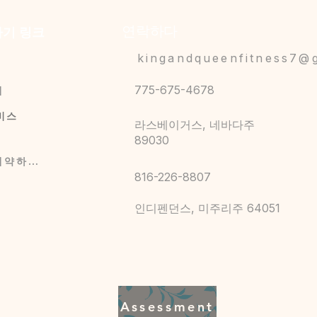
연락하다
기 링크
kingandqueenfitness7@
775-675-4678
게
비스
라스베이거스, 네바다주
89030
지금 예약하세요
816-226-8807
인디펜던스, 미주리주 64051
Assessment