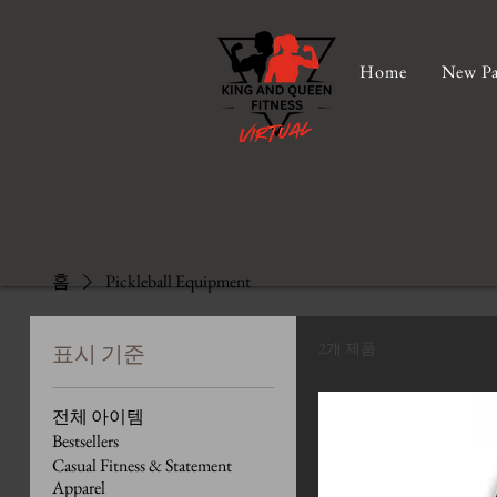
Home
New Pa
홈
Pickleball Equipment
2개 제품
표시 기준
전체 아이템
Bestsellers
Casual Fitness & Statement
Apparel