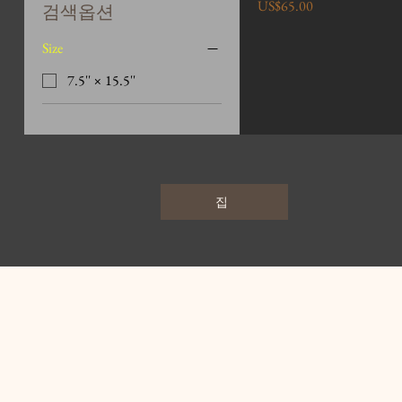
가격
US$65.00
검색옵션
Size
7.5'' × 15.5''
집