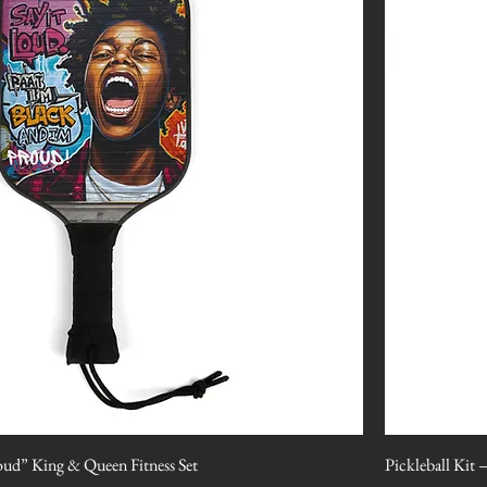
Loud” King & Queen Fitness Set
Pickleball Kit 