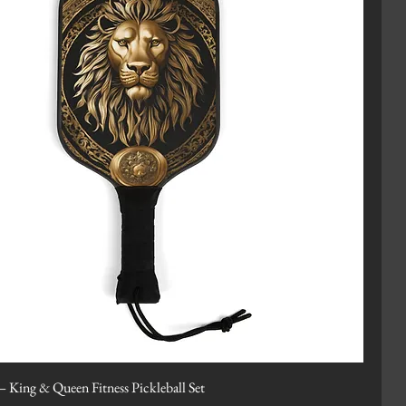
— King & Queen Fitness Pickleball Set