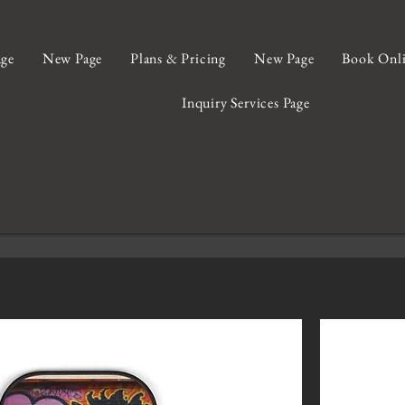
ge
New Page
Plans & Pricing
New Page
Book Onl
Inquiry Services Page