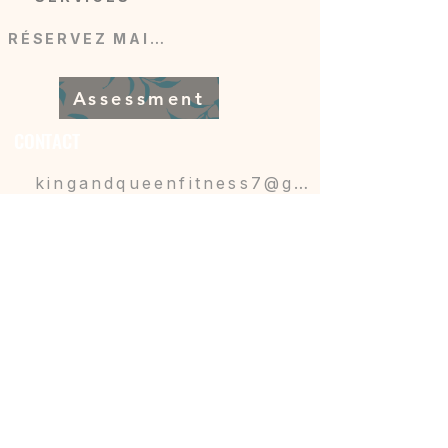
RÉSERVEZ MAINTENANT
Assessment
CONTACT
kingandqueenfitness7@gmail.com
775-675-4678
Las Vegas, NV 89030
816-226-8807
Independence, MO 64051
Do Not Sell My Personal Information