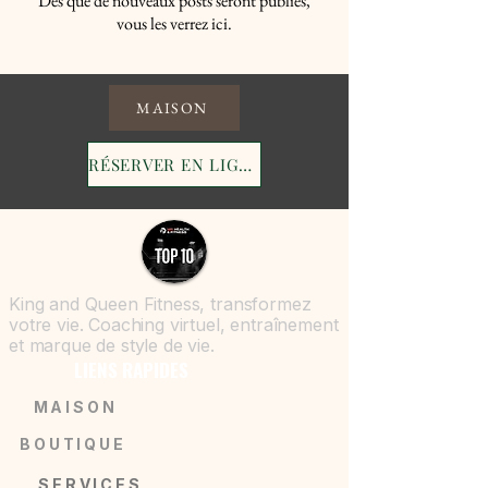
Dès que de nouveaux posts seront publiés,
vous les verrez ici.
MAISON
RÉSERVER EN LIGNE
King and Queen Fitness, transformez
votre vie. Coaching virtuel, entraînement
et marque de style de vie.
LIENS RAPIDES
MAISON
BOUTIQUE
SERVICES