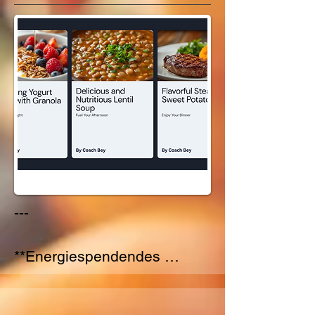
- ½ Tasse griechischer 
Joghurt 

- ¼ Tasse Granola 

- 1 Esslöffel Chiasamen 

- ½ Tasse Mandelmilch (oder 
Milch nach Wahl) 

- Honig oder Agavendicksaft 
(optional, zum Süßen) 

---

---

**Gesunder Puten-Wrap zum 
**Energiespendendes 
Mittagessen** 

Joghurt-Parfait mit Granola** 

*Zutaten:* 

*Zutaten:* 

- Vollkorn- oder Spinat-