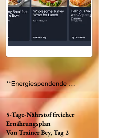
---

**Energiespendende 
Frühstücks-Smoothie-Bowl** 

*Zutaten:* 

- 1 Banane 

5-Tage-Nährstoffreicher
- ½ Tasse Blaubeeren 

Ernährungsplan
- ½ Tasse Erdbeeren 

Von Trainer Bey, Tag 2