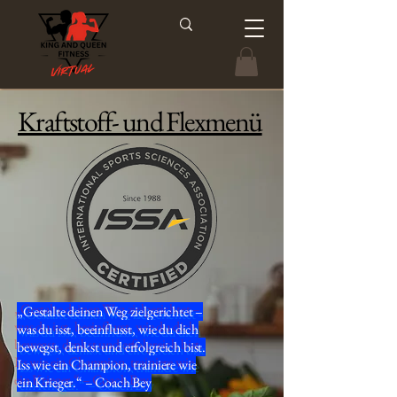
Kraftstoff- und Flexmenü
„Gestalte deinen Weg zielgerichtet –
was du isst, beeinflusst, wie du dich
bewegst, denkst und erfolgreich bist.
Iss wie ein Champion, trainiere wie
ein Krieger.“ – Coach Bey